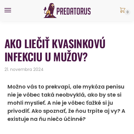
0
AKO LIEČIŤ KVASINKOVÚ
INFEKCIU U MUŽOV?
21. novembra 2024
Možno vás to prekvapí, ale mykóza penisu
nie je vôbec taká neobvyklá, ako by ste si
mohli myslieť. A nie je vôbec ťažké si ju
privodiť. Ako spoznať, že ňou trpíte aj vy? A
existuje na ňu niečo účinné?