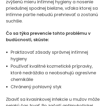
zvýšenú mieru intímnej hygieny a nosenie
priedušnej spodnej bielizne, vďaka ktorej sa
intímne partie nebudú prehrievať a zostanú
suchšie.
Čo sa týka prevencie tohto problému v
budúcnosti, skúste:
Praktizovať zásady správnej intímnej
hygieny
Používať kvalitné kozmetické prípravky,
ktoré nedráždia a neobsahujú agresívne
chemikálie
Chránený pohlavný styk
Zbaviť sa kvasinkovej infekcie u mužov môže
nejaký čas trvať. Po začatí antimykotickej