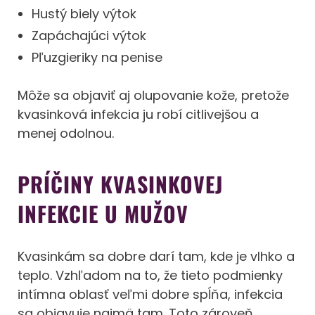
Hustý biely výtok
Zapáchajúci výtok
Pľuzgieriky na penise
Môže sa objaviť aj olupovanie kože, pretože
kvasinková infekcia ju robí citlivejšou a
menej odolnou.
PRÍČINY KVASINKOVEJ
INFEKCIE U MUŽOV
Kvasinkám sa dobre darí tam, kde je vlhko a
teplo. Vzhľadom na to, že tieto podmienky
intímna oblasť veľmi dobre spĺňa, infekcia
sa objavuje najmä tam. Toto zároveň