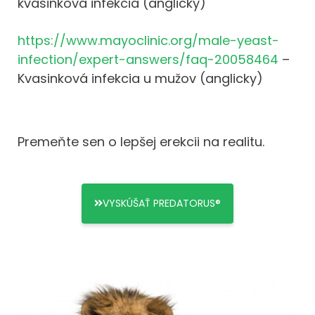
kvasinková infekcia
(anglicky)
https://www.mayoclinic.org/male-yeast-
infection/expert-answers/faq-20058464
–
Kvasinková infekcia u mužov (anglicky)
Premeňte sen o lepšej erekcii na realitu.
VYSKÚŠAŤ PREDATORUS®