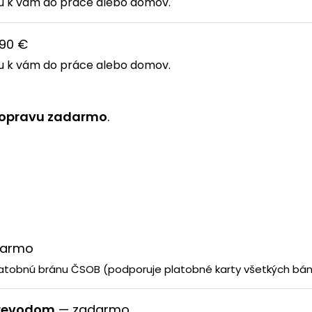
u k vám do práce alebo domov.
90 €
u k vám do práce alebo domov.
opravu zadarmo
.
armo
atobnú bránu ČSOB (podporuje platobné karty všetkých bánk
prevodom
— zadarmo