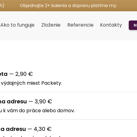
7h)
Objednajte 2+ balenia a dopravu platíme my.
Ako to funguje
Zloženie
Referencie
Kontakty
N
eta
— 2,90 €
0 výdajných miest Packety.
 na adresu
— 3,90 €
u k vám do práce alebo domov.
na adresu
— 4,30 €