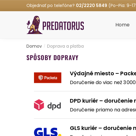
Objednať po telefóne?
02/2220 5849
(Po–Pia: 9-1
Home
Domov
Doprava a platba
/
SPÔSOBY DOPRAVY
Výdajné miesto – Pack
Doručenie do viac než 3 00
DPD kuriér – doručenie
Doručenie priamo na adres
GLS kuriér – doručenie 