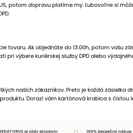
RUS, potom dopravu platíme my. Ľubovoľne si môž
DPD.
e tovaru. Ak objednáte do 13:00h, potom vašu zási
atí pri výbere kuriérskej služby DPD alebo výdajné
kých našich zákazníkov. Preto je každá zásielka 
 produktu. Dorazí vám kartónová krabica s čistou l
REDATORUS je vždy skladom
100% bezpečný nákup