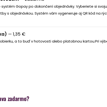
e systém Gopay po dokončení objednávky. Vyberiete si svo
tby s objednávkou. Systém vám vygeneruje aj QR kód na rých
rka)
— 1,35 €
dobierku, a to buď v hotovosti alebo platobnou kartou.
Pri vý
rava zadarmo?