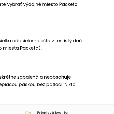
ete vybrať výdajné miesto Packeta
elku odosielame ešte v ten istý deň
ho miesta Packeta).
diskrétne zabalená a neobsahuje
epiacou páskou bez potlačí. Nikto
Prémiová kvalita