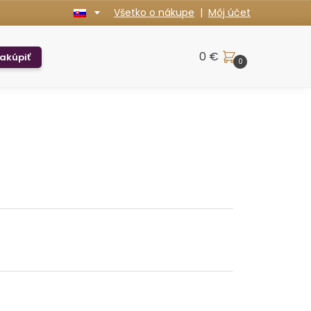
Všetko o nákupe
|
Môj účet
0
€
akúpiť
0