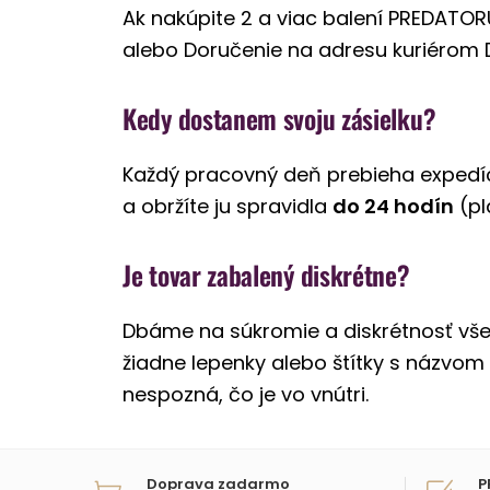
Ak nakúpite 2 a viac balení PREDATO
alebo Doručenie na adresu kuriérom 
Kedy dostanem svoju zásielku?
Každý pracovný deň prebieha expedíci
a obržíte ju spravidla
do 24 hodín
(pl
Je tovar zabalený diskrétne?
Dbáme na súkromie a diskrétnosť všet
žiadne lepenky alebo štítky s názvom
nespozná, čo je vo vnútri.
Doprava zadarmo
P