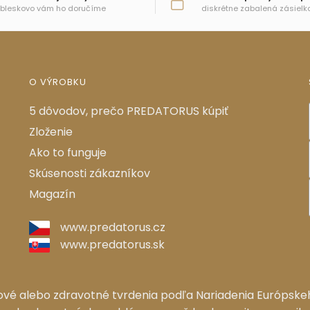
 bleskovo vám ho doručíme
diskrétne zabalená zásielk
O VÝROBKU
5 dôvodov, prečo PREDATORUS kúpiť
Zloženie
Ako to funguje
Skúsenosti zákazníkov
Magazín
www.predatorus.cz
www.predatorus.sk
ové alebo zdravotné tvrdenia podľa Nariadenia Európskeh